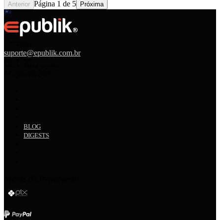
Página
1
de
5
Anterior
Próxima
Contato
suporte@epublik.com.br
Epublik
2026
.
Todos os direitos reservados.
Mapa do Site
BLOG
DIGESTS
Meios de Pagamento